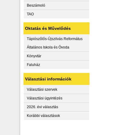
Beszámoló
TAO
Oktatás és Művelődés
Tápiószőlős-Újszilvás Református
Általános Iskola és Óvoda
Könyvtár
Faluház
Választási információk
Választási szervek
Választási ügyintézés
2026. évi választás
Korábbi választások