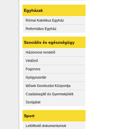
Egyházak
Római Katolikus Egyház
Református Egyház
Szociális és egészségügy
Háziorvosi rendelő
Védőnő
Fogorvos
Gyógyszertár
Idősek Gondozási Központja
Családsegítő és Gyermekjóléti
Szolgálat
Sport
Letölthető dokumentumok