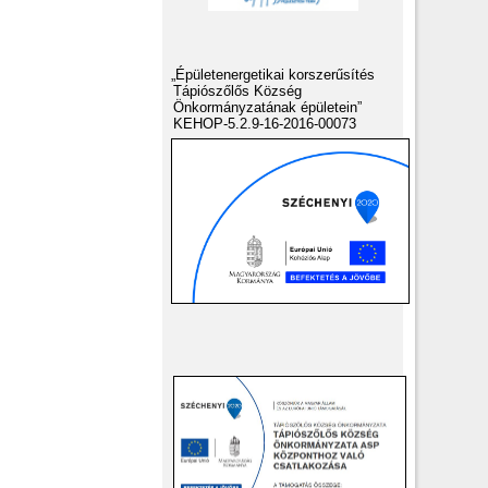
„Épületenergetikai korszerűsítés
Tápiószőlős Község
Önkormányzatának épületein”
KEHOP-5.2.9-16-2016-00073