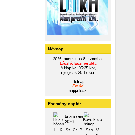
Névnap
2026. augusztus 8. szombat
László, Eszmeralda
A Nap kel 05:35-kor,
nyugszik 20:17-kor.
Holnap
Emőd
napja lesz.
Esemény naptár
Augusztus
2026
H
K
Sz
Cs
P
Szo
V