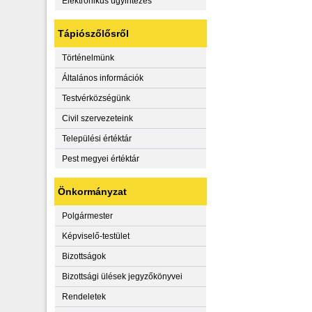
Elektronikus ügyintézés
Tápiószőlősről
Történelmünk
Általános információk
Testvérközségünk
Civil szervezeteink
Települési értéktár
Pest megyei értéktár
Önkormányzat
Polgármester
Képviselő-testület
Bizottságok
Bizottsági ülések jegyzőkönyvei
Rendeletek