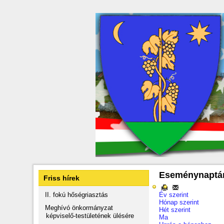
Eseménynaptá
Friss hírek
II. fokú hőségriasztás
Év szerint
Hónap szerint
Meghívó önkormányzat
Hét szerint
képviselő-testületének ülésére
Ma