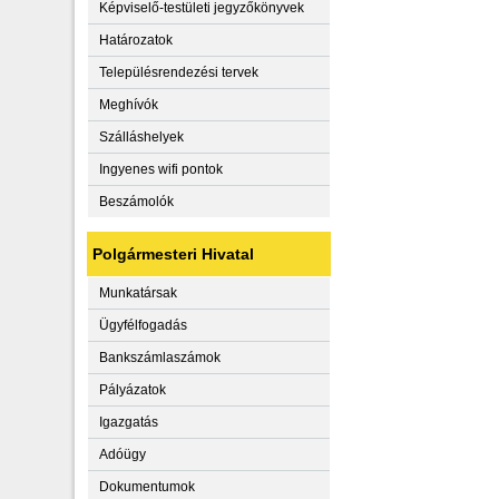
Képviselő-testületi jegyzőkönyvek
Határozatok
Településrendezési tervek
Meghívók
Szálláshelyek
Ingyenes wifi pontok
Beszámolók
Polgármesteri Hivatal
Munkatársak
Ügyfélfogadás
Bankszámlaszámok
Pályázatok
Igazgatás
Adóügy
Dokumentumok