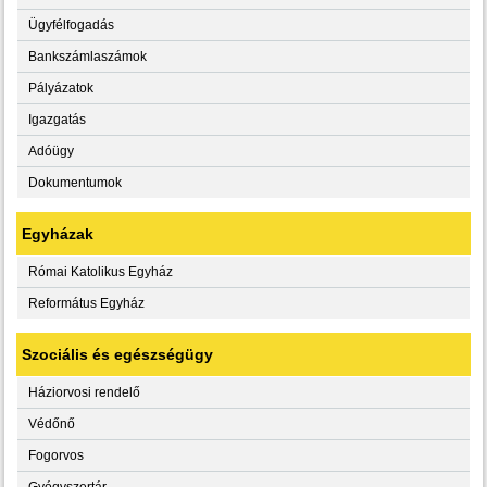
Ügyfélfogadás
Bankszámlaszámok
Pályázatok
Igazgatás
Adóügy
Dokumentumok
Egyházak
Római Katolikus Egyház
Református Egyház
Szociális és egészségügy
Háziorvosi rendelő
Védőnő
Fogorvos
Gyógyszertár