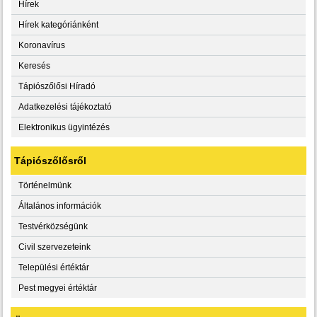
Hírek
Hírek kategóriánként
Koronavírus
Keresés
Tápiószőlősi Híradó
Adatkezelési tájékoztató
Elektronikus ügyintézés
Tápiószőlősről
Történelmünk
Általános információk
Testvérközségünk
Civil szervezeteink
Települési értéktár
Pest megyei értéktár