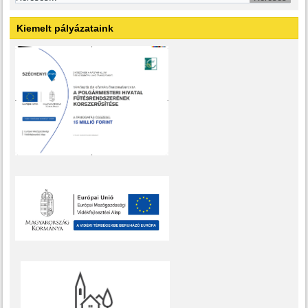
Kiemelt pályázataink