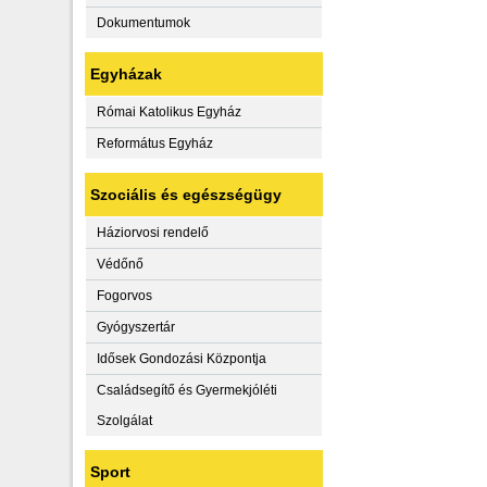
Dokumentumok
Egyházak
Római Katolikus Egyház
Református Egyház
Szociális és egészségügy
Háziorvosi rendelő
Védőnő
Fogorvos
Gyógyszertár
Idősek Gondozási Központja
Családsegítő és Gyermekjóléti
Szolgálat
Sport