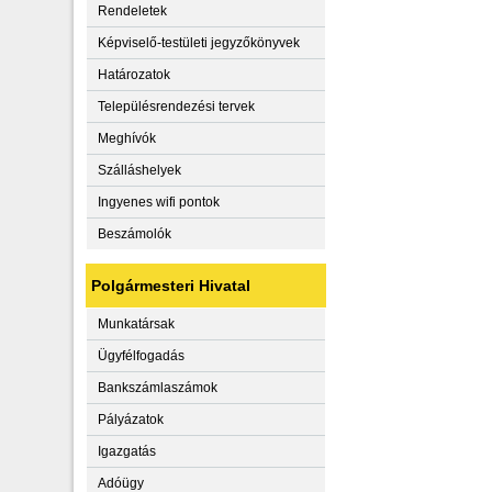
Rendeletek
Képviselő-testületi jegyzőkönyvek
Határozatok
Településrendezési tervek
Meghívók
Szálláshelyek
Ingyenes wifi pontok
Beszámolók
Polgármesteri Hivatal
Munkatársak
Ügyfélfogadás
Bankszámlaszámok
Pályázatok
Igazgatás
Adóügy