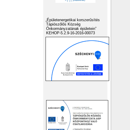
„Épületenergetikai korszerűsítés
Tápiószőlős Község
Önkormányzatának épületein”
KEHOP-5.2.9-16-2016-00073