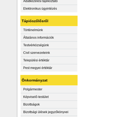
Adatkezelési tájékoztató
Elektronikus ügyintézés
Tápiószőlősről
Történelmünk
Általános információk
Testvérközségünk
Civil szervezeteink
Települési értéktár
Pest megyei értéktár
Önkormányzat
Polgármester
Képviselő-testület
Bizottságok
Bizottsági ülések jegyzőkönyvei