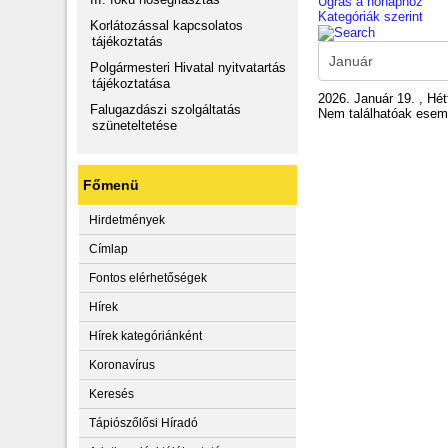
Ugrás a hónaphoz
Kategóriák szerint
Korlátozással kapcsolatos
tájékoztatás
Polgármesteri Hivatal nyitvatartás
tájékoztatása
2026. Január 19. , Hét
Falugazdászi szolgáltatás
Nem találhatóak ese
szüneteltetése
Főmenü
Hirdetmények
Címlap
Fontos elérhetőségek
Hírek
Hírek kategóriánként
Koronavírus
Keresés
Tápiószőlősi Híradó