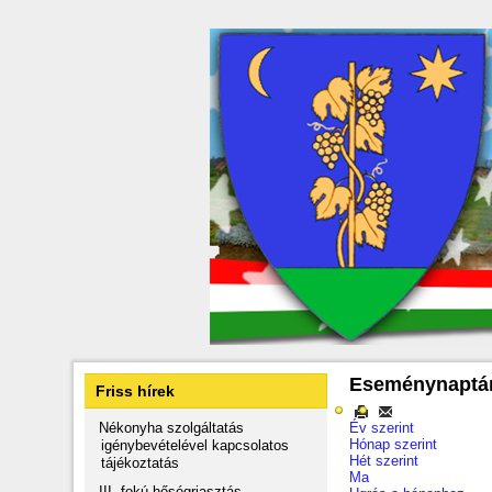
Eseménynaptá
Friss hírek
Nékonyha szolgáltatás
Év szerint
Hónap szerint
igénybevételével kapcsolatos
Hét szerint
tájékoztatás
Ma
III. fokú hőségriasztás