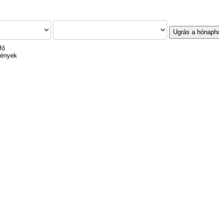
Ugrás a hónaph
fő
mények