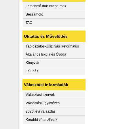
Letölthető dokumentumok
Beszámoló
TAO
Oktatás és Művelődés
Tápiószőlős-Újszilvás Református
Általános Iskola és Óvoda
Könyvtár
Faluház
Választási információk
Választási szervek
Választási ügyintézés
2026. évi választás
Korábbi választások