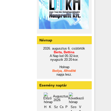
Névnap
2026. augusztus 6. csütörtök
Berta, Bettina
A Nap kel 05:32-kor,
nyugszik 20:20-kor.
Holnap
Ibolya, Afrodité
napja lesz.
Esemény naptár
Augusztus
2026
H
K
Sz
Cs
P
Szo
V