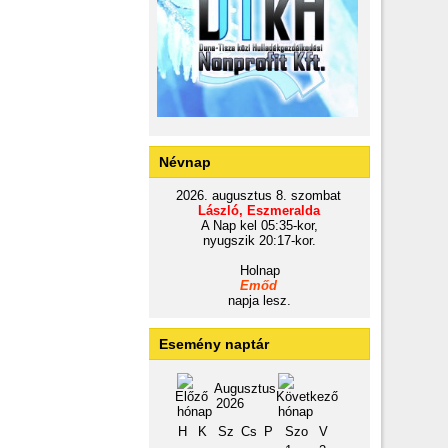
Névnap
2026. augusztus 8. szombat
László, Eszmeralda
A Nap kel 05:35-kor,
nyugszik 20:17-kor.
Holnap
Emőd
napja lesz.
Esemény naptár
Augusztus
2026
H
K
Sz
Cs
P
Szo
V