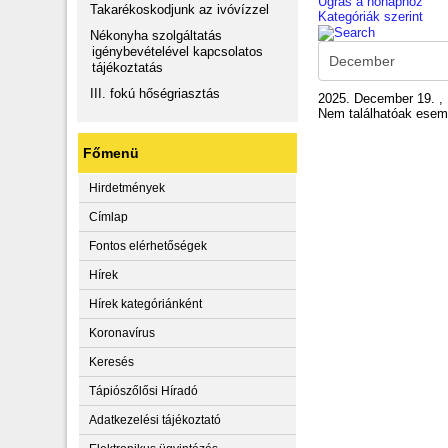
Ugrás a hónaphoz
Takarékoskodjunk az ivóvízzel
Kategóriák szerint
Nékonyha szolgáltatás
igénybevételével kapcsolatos
tájékoztatás
III. fokú hőségriasztás
2025. December 19. ,
Nem találhatóak ese
Főmenü
Hirdetmények
Címlap
Fontos elérhetőségek
Hírek
Hírek kategóriánként
Koronavírus
Keresés
Tápiószőlősi Híradó
Adatkezelési tájékoztató