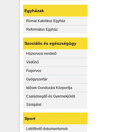
Egyházak
Római Katolikus Egyház
Református Egyház
Szociális és egészségügy
Háziorvosi rendelő
Védőnő
Fogorvos
Gyógyszertár
Idősek Gondozási Központja
Családsegítő és Gyermekjóléti
Szolgálat
Sport
Letölthető dokumentumok