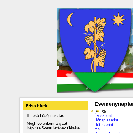
Eseménynaptá
Friss hírek
II. fokú hőségriasztás
Év szerint
Hónap szerint
Meghívó önkormányzat
Hét szerint
képviselő-testületének ülésére
Ma