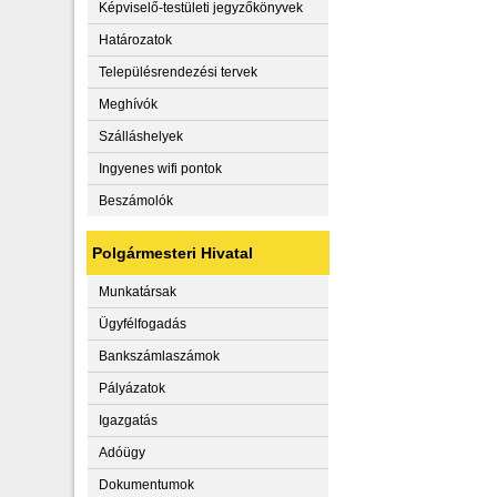
Képviselő-testületi jegyzőkönyvek
Határozatok
Településrendezési tervek
Meghívók
Szálláshelyek
Ingyenes wifi pontok
Beszámolók
Polgármesteri Hivatal
Munkatársak
Ügyfélfogadás
Bankszámlaszámok
Pályázatok
Igazgatás
Adóügy
Dokumentumok