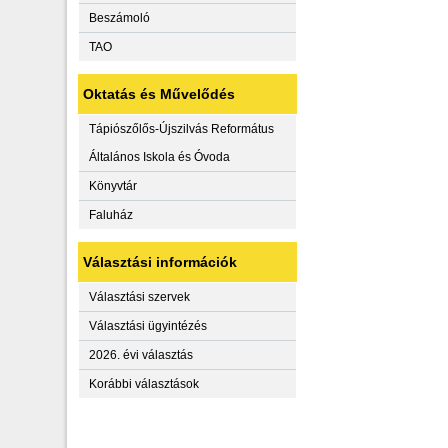
Beszámoló
TAO
Oktatás és Művelődés
Tápiószőlős-Újszilvás Református
Általános Iskola és Óvoda
Könyvtár
Faluház
Választási információk
Választási szervek
Választási ügyintézés
2026. évi választás
Korábbi választások