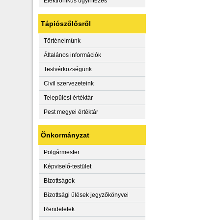
Elektronikus ügyintézés
Tápiószőlősről
Történelmünk
Általános információk
Testvérközségünk
Civil szervezeteink
Települési értéktár
Pest megyei értéktár
Önkormányzat
Polgármester
Képviselő-testület
Bizottságok
Bizottsági ülések jegyzőkönyvei
Rendeletek