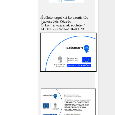
„Épületenergetikai korszerűsítés
Tápiószőlős Község
Önkormányzatának épületein”
KEHOP-5.2.9-16-2016-00073