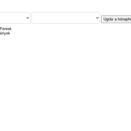
Ugrás a hónaph
 Péntek
mények