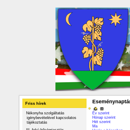
Eseménynaptá
Friss hírek
Nékonyha szolgáltatás
Év szerint
Hónap szerint
igénybevételével kapcsolatos
Hét szerint
tájékoztatás
Ma
III. fokú hőségriasztás