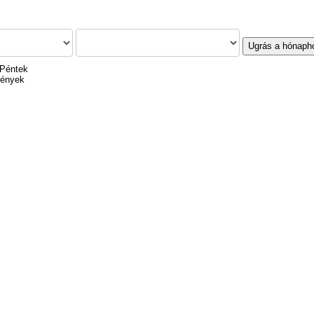
Ugrás a hónaph
 Péntek
mények