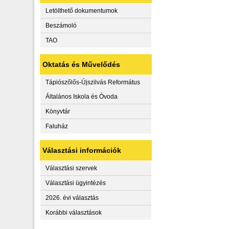
Letölthető dokumentumok
Beszámoló
TAO
Oktatás és Művelődés
Tápiószőlős-Újszilvás Református
Általános Iskola és Óvoda
Könyvtár
Faluház
Választási információk
Választási szervek
Választási ügyintézés
2026. évi választás
Korábbi választások