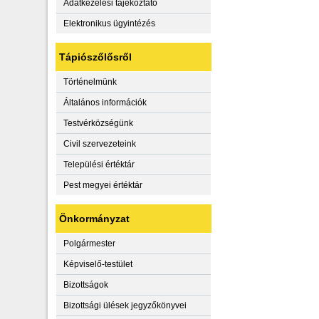
Adatkezelési tájékoztató
Elektronikus ügyintézés
Tápiószőlősről
Történelmünk
Általános információk
Testvérközségünk
Civil szervezeteink
Települési értéktár
Pest megyei értéktár
Önkormányzat
Polgármester
Képviselő-testület
Bizottságok
Bizottsági ülések jegyzőkönyvei