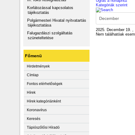
Ugrás a hónaphoz
Kategóriák szerint
Korlátozással kapcsolatos
tájékoztatás
Polgármesteri Hivatal nyitvatartás
tájékoztatása
2025. December 19. ,
Falugazdászi szolgáltatás
Nem találhatóak ese
szüneteltetése
Főmenü
Hirdetmények
Címlap
Fontos elérhetőségek
Hírek
Hírek kategóriánként
Koronavírus
Keresés
Tápiószőlősi Híradó