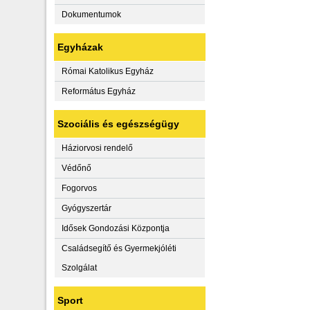
Dokumentumok
Egyházak
Római Katolikus Egyház
Református Egyház
Szociális és egészségügy
Háziorvosi rendelő
Védőnő
Fogorvos
Gyógyszertár
Idősek Gondozási Központja
Családsegítő és Gyermekjóléti
Szolgálat
Sport