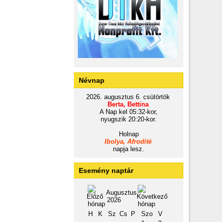
Névnap
2026. augusztus 6. csütörtök
Berta, Bettina
A Nap kel 05:32-kor,
nyugszik 20:20-kor.
Holnap
Ibolya, Afrodité
napja lesz.
Esemény naptár
Augusztus
2026
H
K
Sz
Cs
P
Szo
V