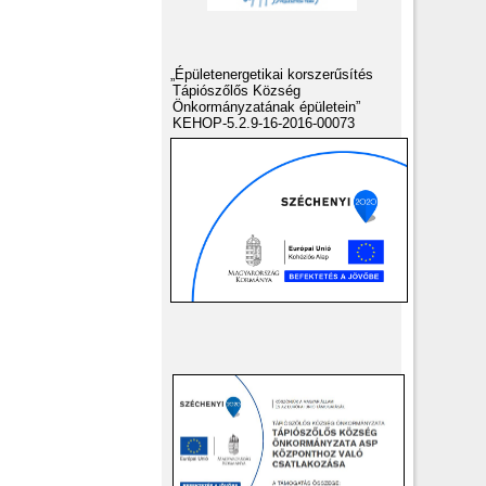
„Épületenergetikai korszerűsítés
Tápiószőlős Község
Önkormányzatának épületein”
KEHOP-5.2.9-16-2016-00073