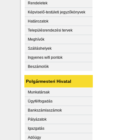
Rendeletek
Képviselő-testületi jegyzőkönyvek
Határozatok
Településrendezési tervek
Meghívók
Szálláshelyek
Ingyenes wifi pontok
Beszámolók
Polgármesteri Hivatal
Munkatársak
Ügyfélfogadás
Bankszámlaszámok
Pályázatok
Igazgatás
Adóügy