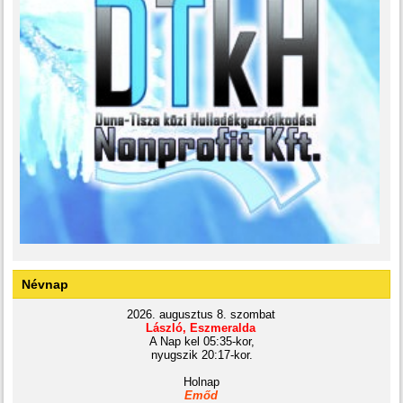
Névnap
2026. augusztus 8. szombat
László, Eszmeralda
A Nap kel 05:35-kor,
nyugszik 20:17-kor.
Holnap
Emőd