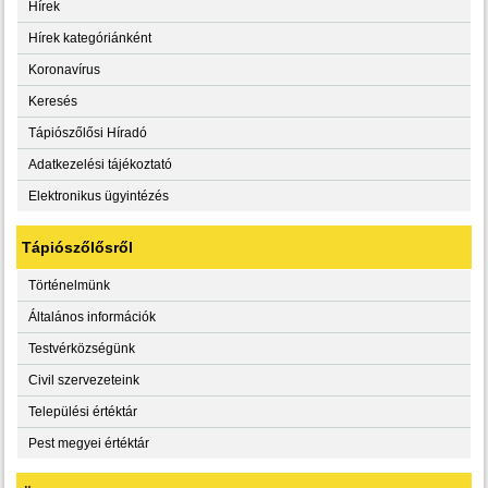
Hírek
Hírek kategóriánként
Koronavírus
Keresés
Tápiószőlősi Híradó
Adatkezelési tájékoztató
Elektronikus ügyintézés
Tápiószőlősről
Történelmünk
Általános információk
Testvérközségünk
Civil szervezeteink
Települési értéktár
Pest megyei értéktár