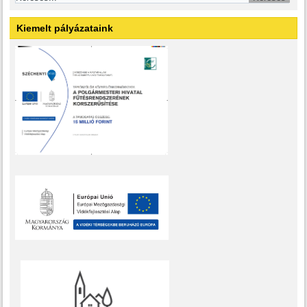
Kiemelt pályázataink