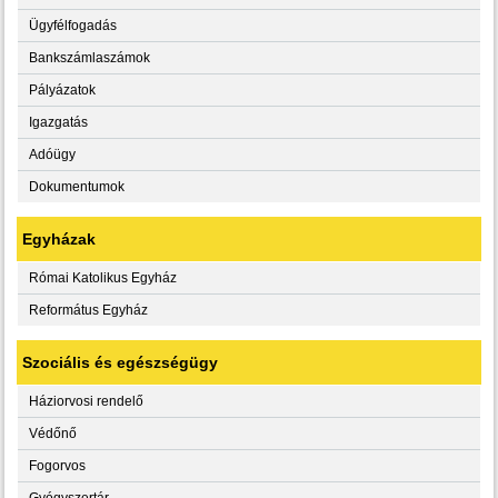
Ügyfélfogadás
Bankszámlaszámok
Pályázatok
Igazgatás
Adóügy
Dokumentumok
Egyházak
Római Katolikus Egyház
Református Egyház
Szociális és egészségügy
Háziorvosi rendelő
Védőnő
Fogorvos
Gyógyszertár