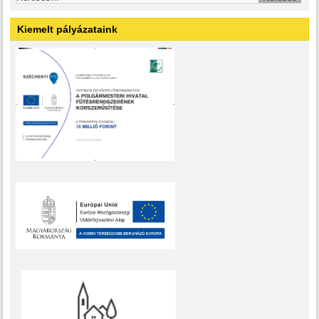
Kiemelt pályázataink