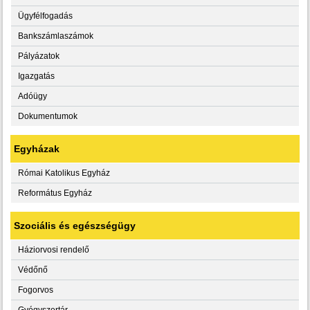
Ügyfélfogadás
Bankszámlaszámok
Pályázatok
Igazgatás
Adóügy
Dokumentumok
Egyházak
Római Katolikus Egyház
Református Egyház
Szociális és egészségügy
Háziorvosi rendelő
Védőnő
Fogorvos
Gyógyszertár