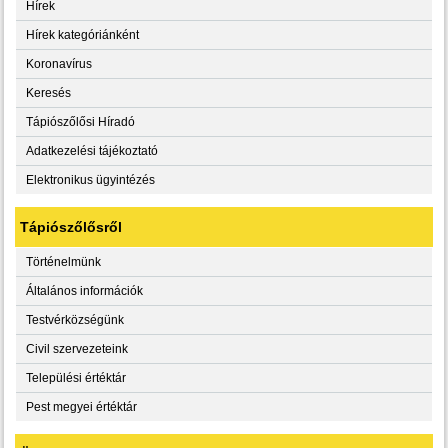
Hírek
Hírek kategóriánként
Koronavírus
Keresés
Tápiószőlősi Híradó
Adatkezelési tájékoztató
Elektronikus ügyintézés
Tápiószőlősről
Történelmünk
Általános információk
Testvérközségünk
Civil szervezeteink
Települési értéktár
Pest megyei értéktár