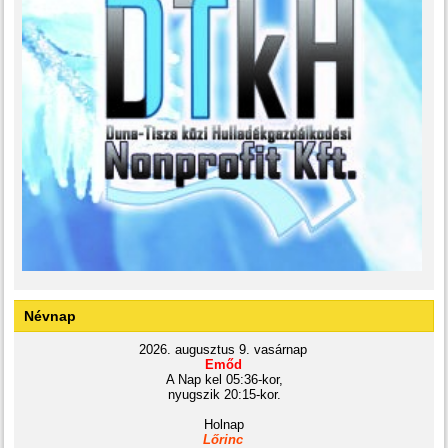
Névnap
2026. augusztus 9. vasárnap
Emőd
A Nap kel 05:36-kor,
nyugszik 20:15-kor.
Holnap
Lőrinc