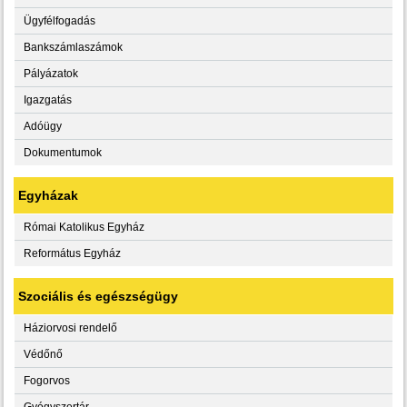
Ügyfélfogadás
Bankszámlaszámok
Pályázatok
Igazgatás
Adóügy
Dokumentumok
Egyházak
Római Katolikus Egyház
Református Egyház
Szociális és egészségügy
Háziorvosi rendelő
Védőnő
Fogorvos
Gyógyszertár