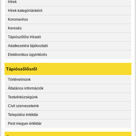
Hírek
Hírek kategóriánként
Koronavírus
Keresés
Tápiószőlősi Híradó
Adatkezelési tájékoztató
Elektronikus ügyintézés
Tápiószőlősről
Történelmünk
Általános információk
Testvérközségünk
Civil szervezeteink
Települési értéktár
Pest megyei értéktár