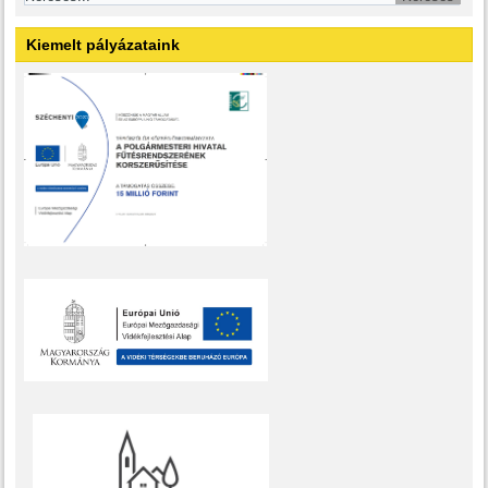
Kiemelt pályázataink