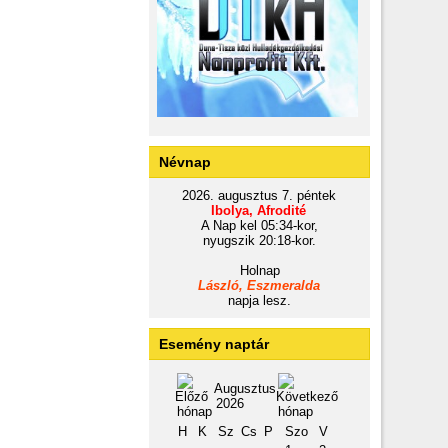
Névnap
2026. augusztus 7. péntek
Ibolya, Afrodité
A Nap kel 05:34-kor,
nyugszik 20:18-kor.
Holnap
László, Eszmeralda
napja lesz.
Esemény naptár
Augusztus
2026
H
K
Sz
Cs
P
Szo
V