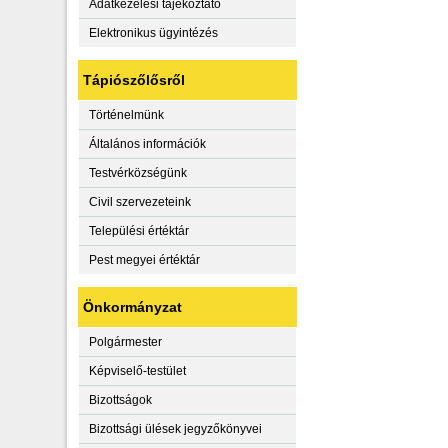
Adatkezelési tájékoztató
Elektronikus ügyintézés
Tápiószőlősről
Történelmünk
Általános információk
Testvérközségünk
Civil szervezeteink
Települési értéktár
Pest megyei értéktár
Önkormányzat
Polgármester
Képviselő-testület
Bizottságok
Bizottsági ülések jegyzőkönyvei