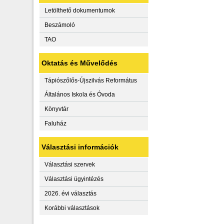
Letölthető dokumentumok
Beszámoló
TAO
Oktatás és Művelődés
Tápiószőlős-Újszilvás Református
Általános Iskola és Óvoda
Könyvtár
Faluház
Választási információk
Választási szervek
Választási ügyintézés
2026. évi választás
Korábbi választások