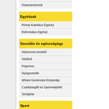
Dokumentumok
Egyházak
Római Katolikus Egyház
Református Egyház
Szociális és egészségügy
Háziorvosi rendelő
Védőnő
Fogorvos
Gyógyszertár
Idősek Gondozási Központja
Családsegítő és Gyermekjóléti
Szolgálat
Sport