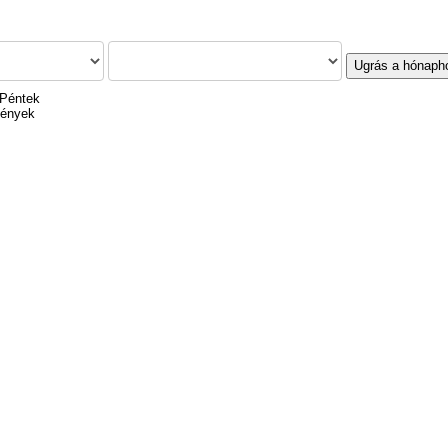
Ugrás a hónaph
 Péntek
mények