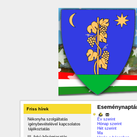
Eseménynaptá
Friss hírek
Nékonyha szolgáltatás
Év szerint
Hónap szerint
igénybevételével kapcsolatos
Hét szerint
tájékoztatás
Ma
III. fokú hőségriasztás