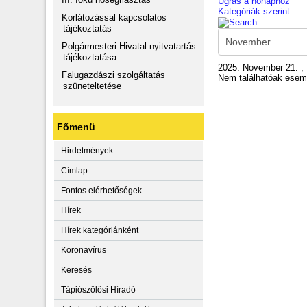
Ugrás a hónaphoz
Kategóriák szerint
Korlátozással kapcsolatos
tájékoztatás
Polgármesteri Hivatal nyitvatartás
tájékoztatása
2025. November 21. ,
Falugazdászi szolgáltatás
Nem találhatóak ese
szüneteltetése
Főmenü
Hirdetmények
Címlap
Fontos elérhetőségek
Hírek
Hírek kategóriánként
Koronavírus
Keresés
Tápiószőlősi Híradó