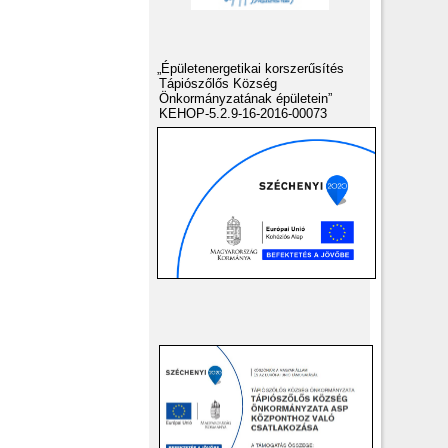
„Épületenergetikai korszerűsítés
Tápiószőlős Község
Önkormányzatának épületein”
KEHOP-5.2.9-16-2016-00073