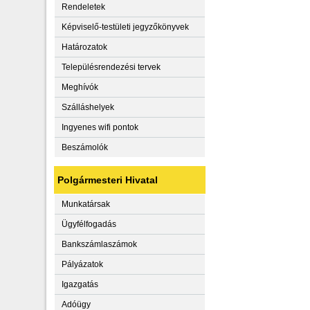
Rendeletek
Képviselő-testületi jegyzőkönyvek
Határozatok
Településrendezési tervek
Meghívók
Szálláshelyek
Ingyenes wifi pontok
Beszámolók
Polgármesteri Hivatal
Munkatársak
Ügyfélfogadás
Bankszámlaszámok
Pályázatok
Igazgatás
Adóügy