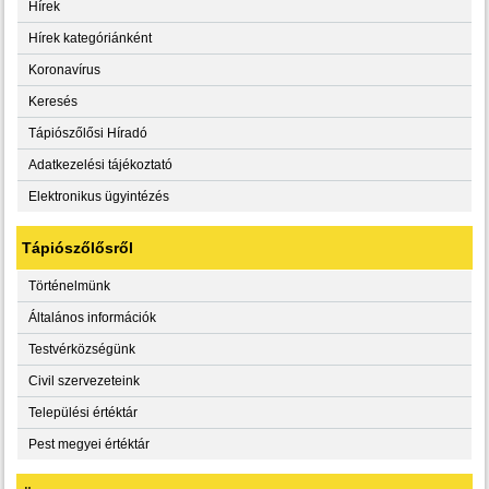
Hírek
Hírek kategóriánként
Koronavírus
Keresés
Tápiószőlősi Híradó
Adatkezelési tájékoztató
Elektronikus ügyintézés
Tápiószőlősről
Történelmünk
Általános információk
Testvérközségünk
Civil szervezeteink
Települési értéktár
Pest megyei értéktár