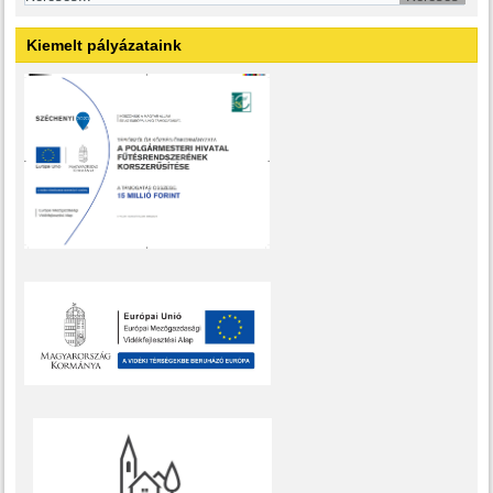
Kiemelt pályázataink