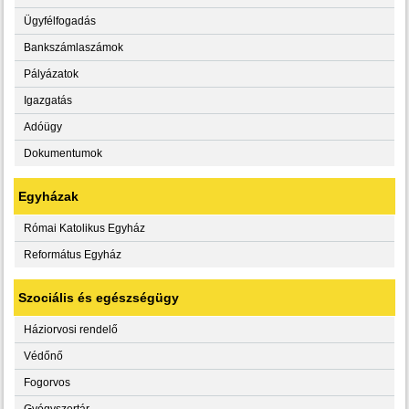
Ügyfélfogadás
Bankszámlaszámok
Pályázatok
Igazgatás
Adóügy
Dokumentumok
Egyházak
Római Katolikus Egyház
Református Egyház
Szociális és egészségügy
Háziorvosi rendelő
Védőnő
Fogorvos
Gyógyszertár