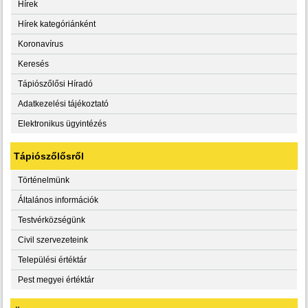
Hírek
Hírek kategóriánként
Koronavírus
Keresés
Tápiószőlősi Híradó
Adatkezelési tájékoztató
Elektronikus ügyintézés
Tápiószőlősről
Történelmünk
Általános információk
Testvérközségünk
Civil szervezeteink
Települési értéktár
Pest megyei értéktár