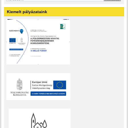
Kiemelt pályázataink