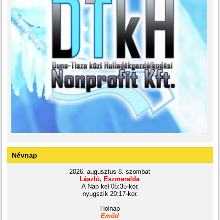
Névnap
2026. augusztus 8. szombat
László, Eszmeralda
A Nap kel 05:35-kor,
nyugszik 20:17-kor.
Holnap
Emőd