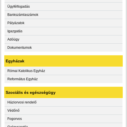
Ügyfélfogadás
Bankszámlaszámok
Pályázatok
Igazgatás
Adóügy
Dokumentumok
Egyházak
Római Katolikus Egyház
Református Egyház
Szociális és egészségügy
Háziorvosi rendelő
Védőnő
Fogorvos
Gyógyszertár