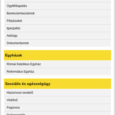
Ügyfélfogadás
Bankszámlaszámok
Pályázatok
Igazgatás
Adóügy
Dokumentumok
Egyházak
Római Katolikus Egyház
Református Egyház
Szociális és egészségügy
Háziorvosi rendelő
Védőnő
Fogorvos
Gyógyszertár