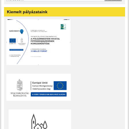
Kiemelt pályázataink