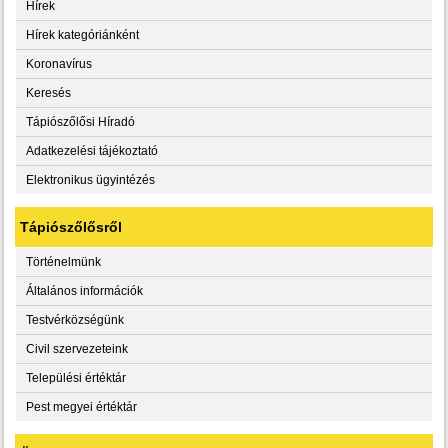
Hírek
Hírek kategóriánként
Koronavírus
Keresés
Tápiószőlősi Híradó
Adatkezelési tájékoztató
Elektronikus ügyintézés
Tápiószőlősről
Történelmünk
Általános információk
Testvérközségünk
Civil szervezeteink
Települési értéktár
Pest megyei értéktár