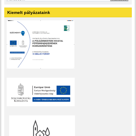
Kiemelt pályázataink