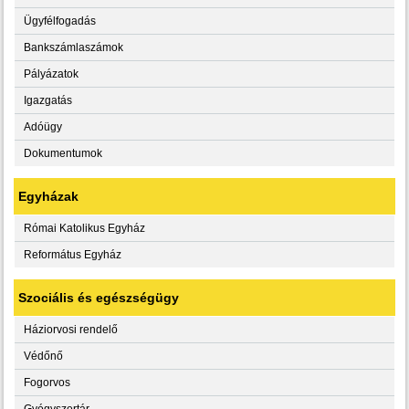
Ügyfélfogadás
Bankszámlaszámok
Pályázatok
Igazgatás
Adóügy
Dokumentumok
Egyházak
Római Katolikus Egyház
Református Egyház
Szociális és egészségügy
Háziorvosi rendelő
Védőnő
Fogorvos
Gyógyszertár