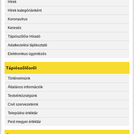
Hírek
Hírek kategóriánként
Koronavírus
Keresés
Tápiószőlősi Híradó
Adatkezelési tájékoztató
Elektronikus ügyintézés
Tápiószőlősről
Történelmünk
Általános információk
Testvérközségünk
Civil szervezeteink
Települési értéktár
Pest megyei értéktár