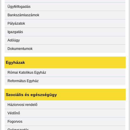
Ügyfélfogadás
Bankszámlaszámok
Pályázatok
Igazgatás
Adóügy
Dokumentumok
Egyházak
Római Katolikus Egyház
Református Egyház
Szociális és egészségügy
Háziorvosi rendelő
Védőnő
Fogorvos
Gyógyszertár