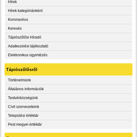
Hírek
Hírek kategóriánként
Koronavírus
Keresés
Tápiószőlősi Híradó
Adatkezelési tájékoztató
Elektronikus ügyintézés
Tápiószőlősről
Történelmünk
Általános információk
Testvérközségünk
Civil szervezeteink
Települési értéktár
Pest megyei értéktár