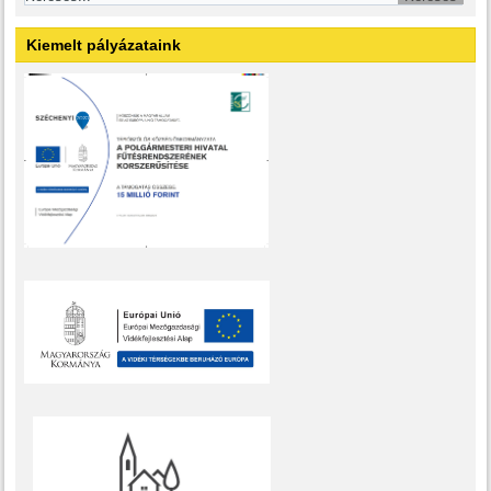
Kiemelt pályázataink