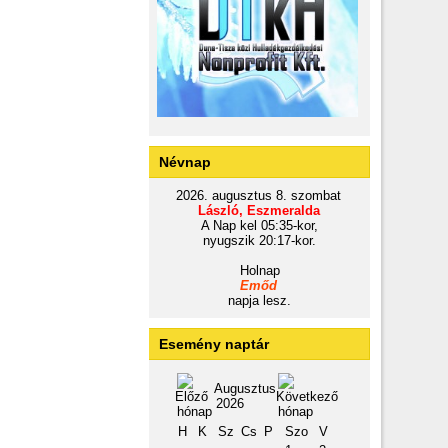
Névnap
2026. augusztus 8. szombat
László, Eszmeralda
A Nap kel 05:35-kor,
nyugszik 20:17-kor.
Holnap
Emőd
napja lesz.
Esemény naptár
Augusztus
2026
H
K
Sz
Cs
P
Szo
V