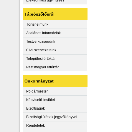
Elektronikus ügyintézés
Tápiószőlősről
Történelmünk
Általános információk
Testvérközségünk
Civil szervezeteink
Települési értéktár
Pest megyei értéktár
Önkormányzat
Polgármester
Képviselő-testület
Bizottságok
Bizottsági ülések jegyzőkönyvei
Rendeletek