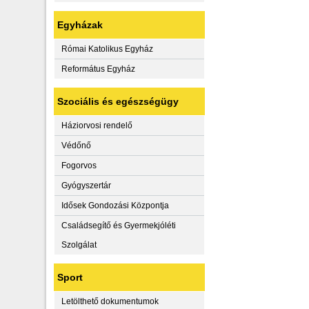
Egyházak
Római Katolikus Egyház
Református Egyház
Szociális és egészségügy
Háziorvosi rendelő
Védőnő
Fogorvos
Gyógyszertár
Idősek Gondozási Központja
Családsegítő és Gyermekjóléti
Szolgálat
Sport
Letölthető dokumentumok