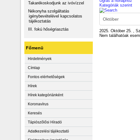
Ugrás a hónaphoz
Takarékoskodjunk az ivóvízzel
Kategóriák szerint
Nékonyha szolgáltatás
igénybevételével kapcsolatos
tájékoztatás
III. fokú hőségriasztás
2025. Október 25. , 
Nem találhatóak ese
Főmenü
Hirdetmények
Címlap
Fontos elérhetőségek
Hírek
Hírek kategóriánként
Koronavírus
Keresés
Tápiószőlősi Híradó
Adatkezelési tájékoztató