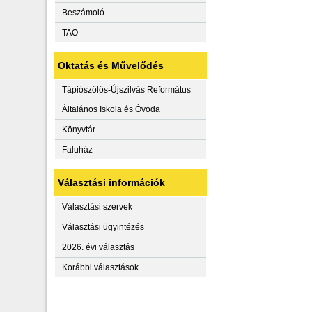
Beszámoló
TAO
Oktatás és Művelődés
Tápiószőlős-Újszilvás Református
Általános Iskola és Óvoda
Könyvtár
Faluház
Választási információk
Választási szervek
Választási ügyintézés
2026. évi választás
Korábbi választások