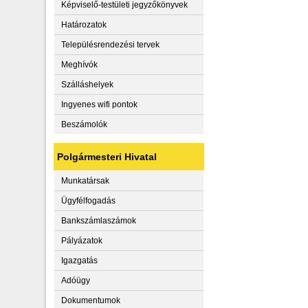
Képviselő-testületi jegyzőkönyvek
Határozatok
Településrendezési tervek
Meghívók
Szálláshelyek
Ingyenes wifi pontok
Beszámolók
Polgármesteri Hivatal
Munkatársak
Ügyfélfogadás
Bankszámlaszámok
Pályázatok
Igazgatás
Adóügy
Dokumentumok