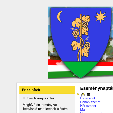
Eseménynaptá
Friss hírek
II. fokú hőségriasztás
Év szerint
Hónap szerint
Meghívó önkormányzat
Hét szerint
képviselő-testületének ülésére
Ma