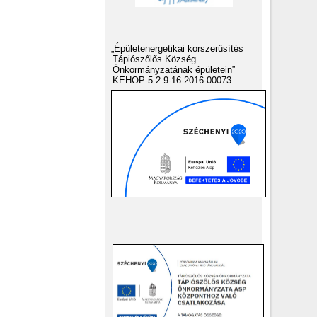
„Épületenergetikai korszerűsítés
Tápiószőlős Község
Önkormányzatának épületein”
KEHOP-5.2.9-16-2016-00073