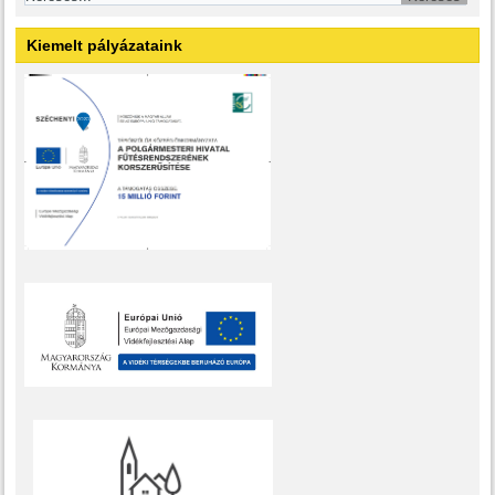
Kiemelt pályázataink