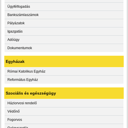
Ügyfélfogadás
Bankszámlaszámok
Pályázatok
Igazgatás
Adóügy
Dokumentumok
Egyházak
Római Katolikus Egyház
Református Egyház
Szociális és egészségügy
Háziorvosi rendelő
Védőnő
Fogorvos
Gyógyszertár