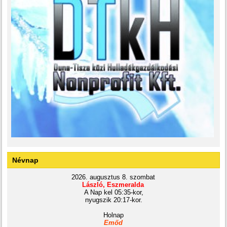
Névnap
2026. augusztus 8. szombat
László, Eszmeralda
A Nap kel 05:35-kor,
nyugszik 20:17-kor.
Holnap
Emőd