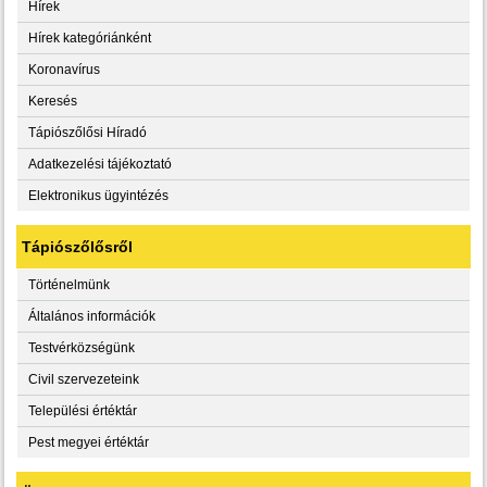
Hírek
Hírek kategóriánként
Koronavírus
Keresés
Tápiószőlősi Híradó
Adatkezelési tájékoztató
Elektronikus ügyintézés
Tápiószőlősről
Történelmünk
Általános információk
Testvérközségünk
Civil szervezeteink
Települési értéktár
Pest megyei értéktár