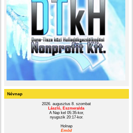
Névnap
2026. augusztus 8. szombat
László, Eszmeralda
A Nap kel 05:35-kor,
nyugszik 20:17-kor.
Holnap
Emőd