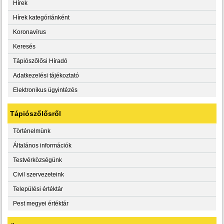
Hírek
Hírek kategóriánként
Koronavírus
Keresés
Tápiószőlősi Híradó
Adatkezelési tájékoztató
Elektronikus ügyintézés
Tápiószőlősről
Történelmünk
Általános információk
Testvérközségünk
Civil szervezeteink
Települési értéktár
Pest megyei értéktár