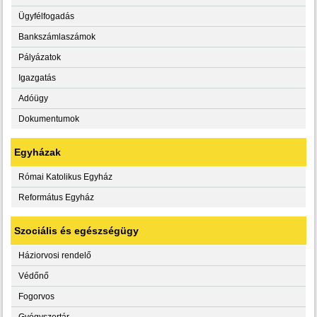
Ügyfélfogadás
Bankszámlaszámok
Pályázatok
Igazgatás
Adóügy
Dokumentumok
Egyházak
Római Katolikus Egyház
Református Egyház
Szociális és egészségügy
Háziorvosi rendelő
Védőnő
Fogorvos
Gyógyszertár