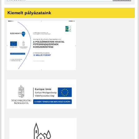
Kiemelt pályázataink