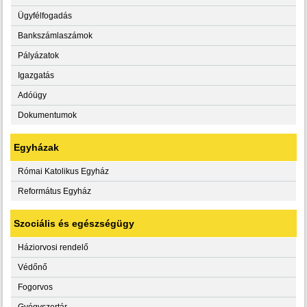
Ügyfélfogadás
Bankszámlaszámok
Pályázatok
Igazgatás
Adóügy
Dokumentumok
Egyházak
Római Katolikus Egyház
Református Egyház
Szociális és egészségügy
Háziorvosi rendelő
Védőnő
Fogorvos
Gyógyszertár