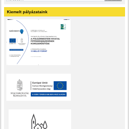
Kiemelt pályázataink