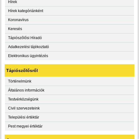
Hírek
Hírek kategóriánként
Koronavírus
Keresés
Tápiószőlősi Híradó
Adatkezelési tájékoztató
Elektronikus ügyintézés
Tápiószőlősről
Történelmünk
Általános információk
Testvérközségünk
Civil szervezeteink
Települési értéktár
Pest megyei értéktár