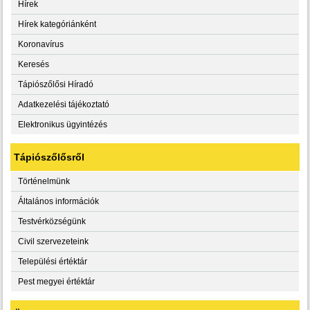
Hírek
Hírek kategóriánként
Koronavírus
Keresés
Tápiószőlősi Híradó
Adatkezelési tájékoztató
Elektronikus ügyintézés
Tápiószőlősről
Történelmünk
Általános információk
Testvérközségünk
Civil szervezeteink
Települési értéktár
Pest megyei értéktár