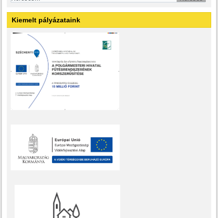
Kiemelt pályázataink