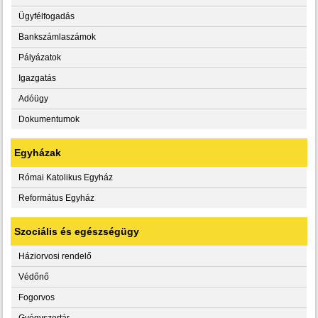
Ügyfélfogadás
Bankszámlaszámok
Pályázatok
Igazgatás
Adóügy
Dokumentumok
Egyházak
Római Katolikus Egyház
Református Egyház
Szociális és egészségügy
Háziorvosi rendelő
Védőnő
Fogorvos
Gyógyszertár