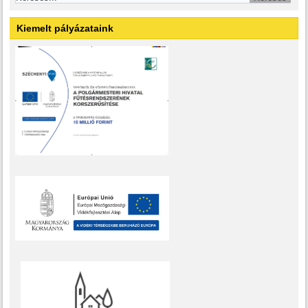
Kiemelt pályázataink