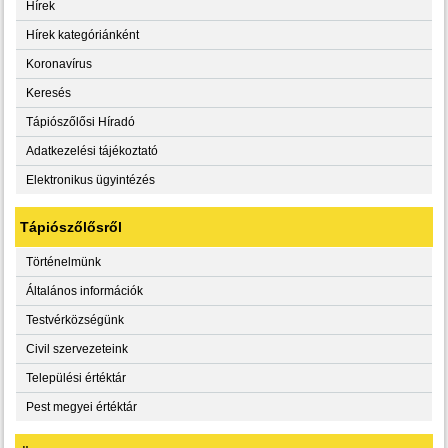
Hírek
Hírek kategóriánként
Koronavírus
Keresés
Tápiószőlősi Híradó
Adatkezelési tájékoztató
Elektronikus ügyintézés
Tápiószőlősről
Történelmünk
Általános információk
Testvérközségünk
Civil szervezeteink
Települési értéktár
Pest megyei értéktár