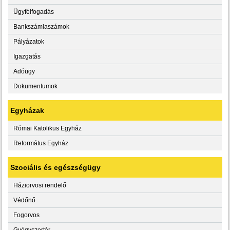
Ügyfélfogadás
Bankszámlaszámok
Pályázatok
Igazgatás
Adóügy
Dokumentumok
Egyházak
Római Katolikus Egyház
Református Egyház
Szociális és egészségügy
Háziorvosi rendelő
Védőnő
Fogorvos
Gyógyszertár