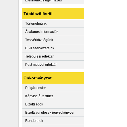
Elektronikus ügyintézés
Tápiószőlősről
Történelmünk
Általános információk
Testvérközségünk
Civil szervezeteink
Települési értéktár
Pest megyei értéktár
Önkormányzat
Polgármester
Képviselő-testület
Bizottságok
Bizottsági ülések jegyzőkönyvei
Rendeletek