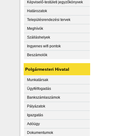
Képviselő-testületi jegyzőkönyvek
Határozatok
Településrendezési tervek
Meghívók
Szálláshelyek
Ingyenes wifi pontok
Beszámolók
Polgármesteri Hivatal
Munkatársak
Ügyfélfogadás
Bankszámlaszámok
Pályázatok
Igazgatás
Adóügy
Dokumentumok