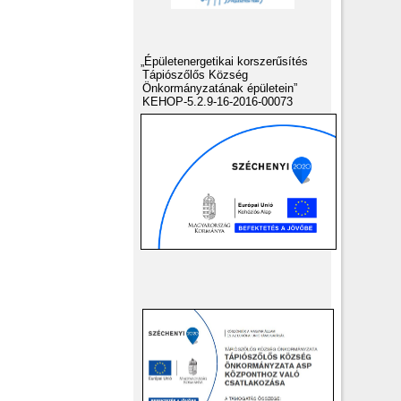
„Épületenergetikai korszerűsítés
Tápiószőlős Község
Önkormányzatának épületein”
KEHOP-5.2.9-16-2016-00073