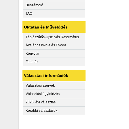
Beszámoló
TAO
Oktatás és Művelődés
Tápiószőlős-Újszilvás Református
Általános Iskola és Óvoda
Könyvtár
Faluház
Választási információk
Választási szervek
Választási ügyintézés
2026. évi választás
Korábbi választások