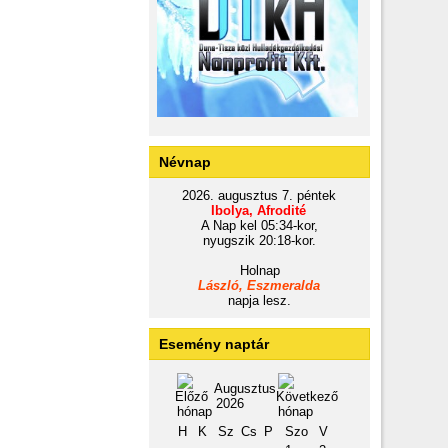
Névnap
2026. augusztus 7. péntek
Ibolya, Afrodité
A Nap kel 05:34-kor,
nyugszik 20:18-kor.
Holnap
László, Eszmeralda
napja lesz.
Esemény naptár
Augusztus
2026
H
K
Sz
Cs
P
Szo
V