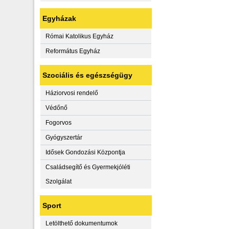
Egyházak
Római Katolikus Egyház
Református Egyház
Szociális és egészségügy
Háziorvosi rendelő
Védőnő
Fogorvos
Gyógyszertár
Idősek Gondozási Központja
Családsegítő és Gyermekjóléti
Szolgálat
Sport
Letölthető dokumentumok