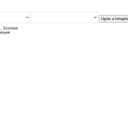
Ugrás a hónaph
 , Szombat
mények