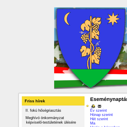
Eseménynaptá
Friss hírek
II. fokú hőségriasztás
Év szerint
Hónap szerint
Meghívó önkormányzat
Hét szerint
képviselő-testületének ülésére
Ma