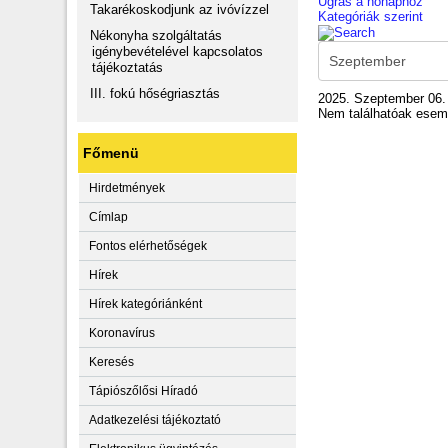
Ugrás a hónaphoz
Takarékoskodjunk az ivóvízzel
Kategóriák szerint
Nékonyha szolgáltatás
igénybevételével kapcsolatos
tájékoztatás
III. fokú hőségriasztás
2025. Szeptember 06.
Nem találhatóak ese
Főmenü
Hirdetmények
Címlap
Fontos elérhetőségek
Hírek
Hírek kategóriánként
Koronavírus
Keresés
Tápiószőlősi Híradó
Adatkezelési tájékoztató