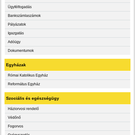
Ügyfélfogadás
Bankszámlaszámok
Pályázatok
Igazgatás
Adóügy
Dokumentumok
Egyházak
Római Katolikus Egyház
Református Egyház
Szociális és egészségügy
Háziorvosi rendelő
Védőnő
Fogorvos
Gyógyszertár