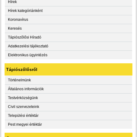
Hírek
Hírek kategóriánként
Koronavírus
Keresés
Tápiószőlősi Híradó
Adatkezelési tájékoztató
Elektronikus ügyintézés
Tápiószőlősről
Történelmünk
Általános információk
Testvérközségünk
Civil szervezeteink
Települési értéktár
Pest megyei értéktár