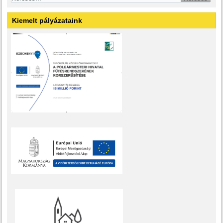
Kiemelt pályázataink