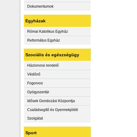
Dokumentumok
Egyházak
Római Katolikus Egyház
Református Egyház
Szociális és egészségügy
Háziorvosi rendelő
Védőnő
Fogorvos
Gyógyszertár
Idősek Gondozási Központja
Családsegítő és Gyermekjóléti
Szolgálat
Sport