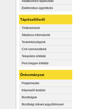
Adatkezelési tájékoztató
Elektronikus ügyintézés
Tápiószőlősről
Történelmünk
Általános információk
Testvérközségünk
Civil szervezeteink
Települési értéktár
Pest megyei értéktár
Önkormányzat
Polgármester
Képviselő-testület
Bizottságok
Bizottsági ülések jegyzőkönyvei