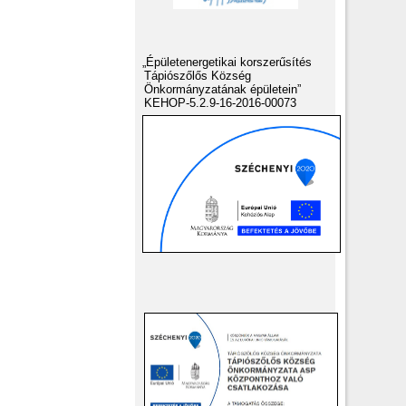
„Épületenergetikai korszerűsítés
Tápiószőlős Község
Önkormányzatának épületein”
KEHOP-5.2.9-16-2016-00073