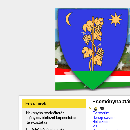
Eseménynaptá
Friss hírek
Nékonyha szolgáltatás
Év szerint
Hónap szerint
igénybevételével kapcsolatos
Hét szerint
tájékoztatás
Ma
III. fokú hőségriasztás