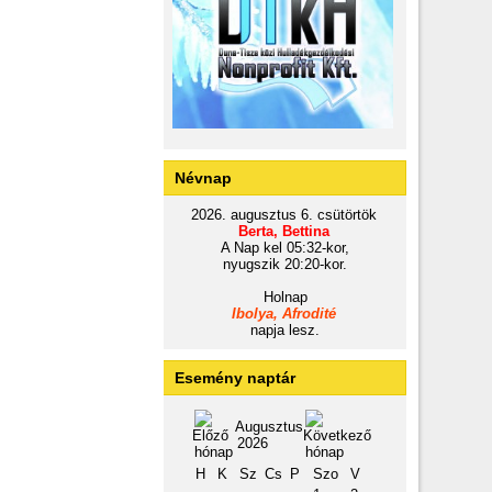
Névnap
2026. augusztus 6. csütörtök
Berta, Bettina
A Nap kel 05:32-kor,
nyugszik 20:20-kor.
Holnap
Ibolya, Afrodité
napja lesz.
Esemény naptár
Augusztus
2026
H
K
Sz
Cs
P
Szo
V