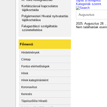
Ugrás a hónaphoz
Kategóriák szerint
Korlátozással kapcsolatos
tájékoztatás
Polgármesteri Hivatal nyitvatartás
tájékoztatása
2025. Augusztus 28. ,
Falugazdászi szolgáltatás
Nem találhatóak ese
szüneteltetése
Főmenü
Hirdetmények
Címlap
Fontos elérhetőségek
Hírek
Hírek kategóriánként
Koronavírus
Keresés
Tápiószőlősi Híradó