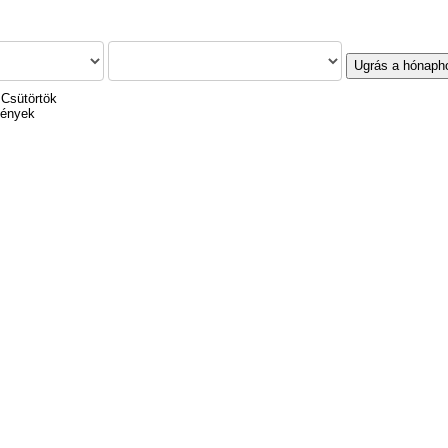
Ugrás a hónaph
 Csütörtök
mények