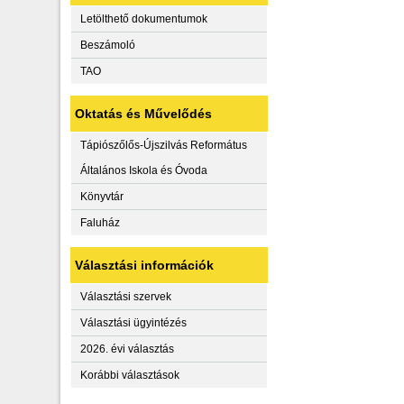
Letölthető dokumentumok
Beszámoló
TAO
Oktatás és Művelődés
Tápiószőlős-Újszilvás Református
Általános Iskola és Óvoda
Könyvtár
Faluház
Választási információk
Választási szervek
Választási ügyintézés
2026. évi választás
Korábbi választások