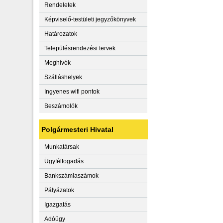
Rendeletek
Képviselő-testületi jegyzőkönyvek
Határozatok
Településrendezési tervek
Meghívók
Szálláshelyek
Ingyenes wifi pontok
Beszámolók
Polgármesteri Hivatal
Munkatársak
Ügyfélfogadás
Bankszámlaszámok
Pályázatok
Igazgatás
Adóügy