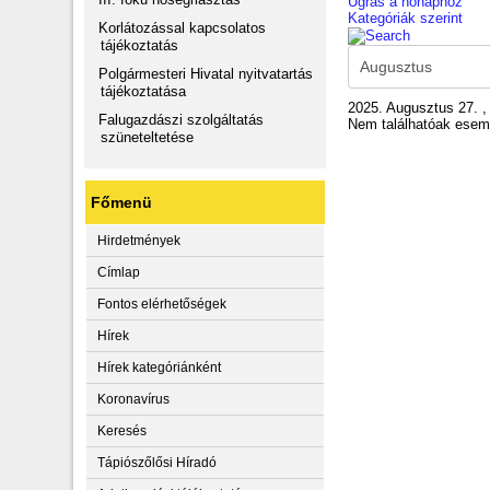
Ugrás a hónaphoz
Kategóriák szerint
Korlátozással kapcsolatos
tájékoztatás
Polgármesteri Hivatal nyitvatartás
tájékoztatása
2025. Augusztus 27. ,
Falugazdászi szolgáltatás
Nem találhatóak ese
szüneteltetése
Főmenü
Hirdetmények
Címlap
Fontos elérhetőségek
Hírek
Hírek kategóriánként
Koronavírus
Keresés
Tápiószőlősi Híradó