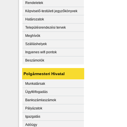
Rendeletek
Képviselő-testületi jegyzőkönyvek
Határozatok
Településrendezési tervek
Meghívók
Szálláshelyek
Ingyenes wifi pontok
Beszámolók
Polgármesteri Hivatal
Munkatársak
Ügyfélfogadás
Bankszámlaszámok
Pályázatok
Igazgatás
Adóügy