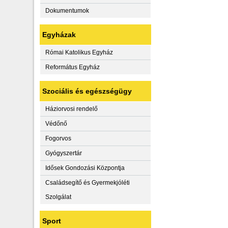
Dokumentumok
Egyházak
Római Katolikus Egyház
Református Egyház
Szociális és egészségügy
Háziorvosi rendelő
Védőnő
Fogorvos
Gyógyszertár
Idősek Gondozási Központja
Családsegítő és Gyermekjóléti
Szolgálat
Sport