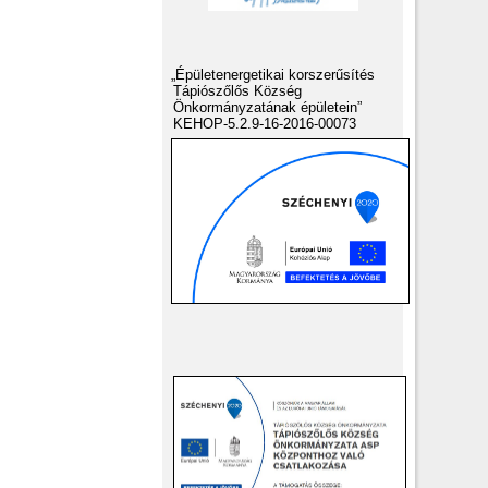
„Épületenergetikai korszerűsítés
Tápiószőlős Község
Önkormányzatának épületein”
KEHOP-5.2.9-16-2016-00073