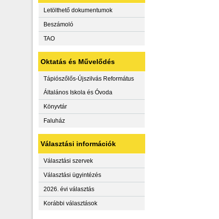
Letölthető dokumentumok
Beszámoló
TAO
Oktatás és Művelődés
Tápiószőlős-Újszilvás Református
Általános Iskola és Óvoda
Könyvtár
Faluház
Választási információk
Választási szervek
Választási ügyintézés
2026. évi választás
Korábbi választások