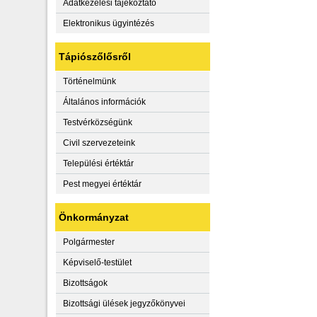
Adatkezelési tájékoztató
Elektronikus ügyintézés
Tápiószőlősről
Történelmünk
Általános információk
Testvérközségünk
Civil szervezeteink
Települési értéktár
Pest megyei értéktár
Önkormányzat
Polgármester
Képviselő-testület
Bizottságok
Bizottsági ülések jegyzőkönyvei