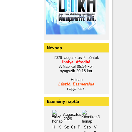
Névnap
2026. augusztus 7. péntek
Ibolya, Afrodité
A Nap kel 05:34-kor,
nyugszik 20:18-kor.
Holnap
László, Eszmeralda
napja lesz.
Esemény naptár
Augusztus
2026
H
K
Sz
Cs
P
Szo
V