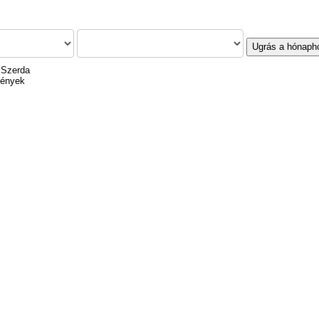
Ugrás a hónaph
 Szerda
mények