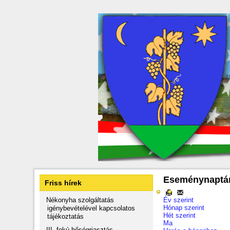
Eseménynaptá
Friss hírek
Nékonyha szolgáltatás
Év szerint
Hónap szerint
igénybevételével kapcsolatos
Hét szerint
tájékoztatás
Ma
III. fokú hőségriasztás