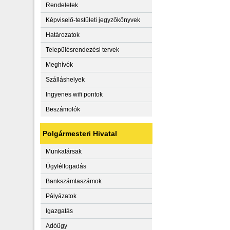
Rendeletek
Képviselő-testületi jegyzőkönyvek
Határozatok
Településrendezési tervek
Meghívók
Szálláshelyek
Ingyenes wifi pontok
Beszámolók
Polgármesteri Hivatal
Munkatársak
Ügyfélfogadás
Bankszámlaszámok
Pályázatok
Igazgatás
Adóügy