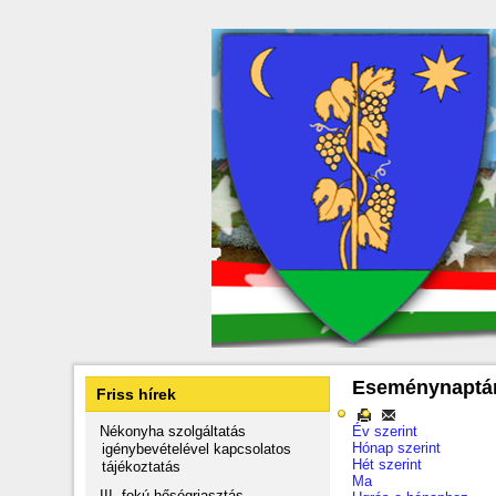
Eseménynaptá
Friss hírek
Nékonyha szolgáltatás
Év szerint
Hónap szerint
igénybevételével kapcsolatos
Hét szerint
tájékoztatás
Ma
III. fokú hőségriasztás