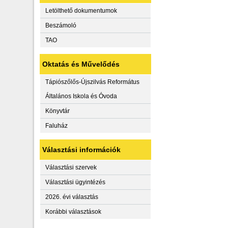
Letölthető dokumentumok
Beszámoló
TAO
Oktatás és Művelődés
Tápiószőlős-Újszilvás Református
Általános Iskola és Óvoda
Könyvtár
Faluház
Választási információk
Választási szervek
Választási ügyintézés
2026. évi választás
Korábbi választások