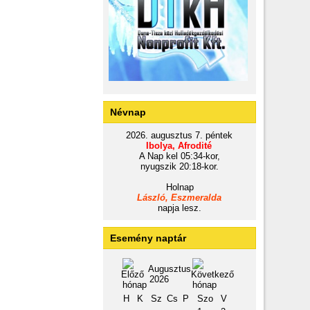
Névnap
2026. augusztus 7. péntek
Ibolya, Afrodité
A Nap kel 05:34-kor,
nyugszik 20:18-kor.
Holnap
László, Eszmeralda
napja lesz.
Esemény naptár
Augusztus
2026
H
K
Sz
Cs
P
Szo
V