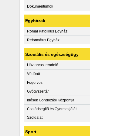
Dokumentumok
Egyházak
Római Katolikus Egyház
Református Egyház
Szociális és egészségügy
Háziorvosi rendelő
Védőnő
Fogorvos
Gyógyszertár
Idősek Gondozási Központja
Családsegítő és Gyermekjóléti
Szolgálat
Sport