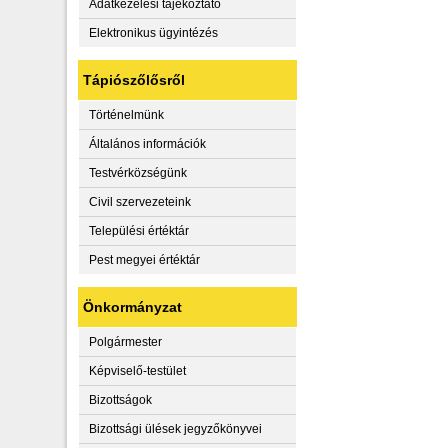
Adatkezelési tájékoztató
Elektronikus ügyintézés
Tápiószőlősről
Történelmünk
Általános információk
Testvérközségünk
Civil szervezeteink
Települési értéktár
Pest megyei értéktár
Önkormányzat
Polgármester
Képviselő-testület
Bizottságok
Bizottsági ülések jegyzőkönyvei