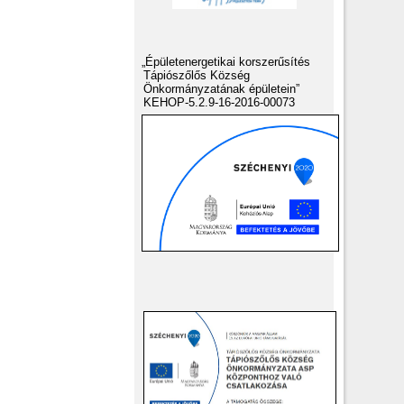
„Épületenergetikai korszerűsítés
Tápiószőlős Község
Önkormányzatának épületein”
KEHOP-5.2.9-16-2016-00073