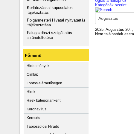
Ugrás a hónaphoz
Kategóriák szerint
Korlátozással kapcsolatos
tájékoztatás
Polgármesteri Hivatal nyitvatartás
tájékoztatása
2025. Augusztus 20. ,
Falugazdászi szolgáltatás
Nem találhatóak ese
szüneteltetése
Főmenü
Hirdetmények
Címlap
Fontos elérhetőségek
Hírek
Hírek kategóriánként
Koronavírus
Keresés
Tápiószőlősi Híradó