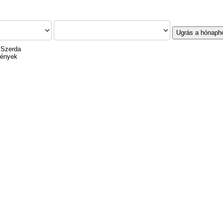
Ugrás a hónaph
 Szerda
mények