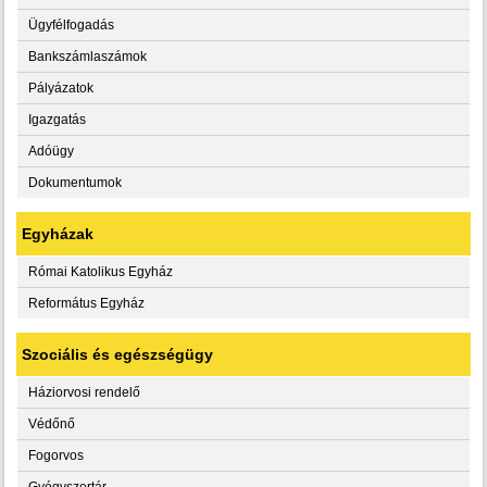
Ügyfélfogadás
Bankszámlaszámok
Pályázatok
Igazgatás
Adóügy
Dokumentumok
Egyházak
Római Katolikus Egyház
Református Egyház
Szociális és egészségügy
Háziorvosi rendelő
Védőnő
Fogorvos
Gyógyszertár