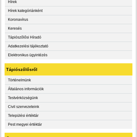
Hírek
Hírek kategóriánként
Koronavírus
Keresés
Tápiószőlősi Híradó
Adatkezelési tájékoztató
Elektronikus ügyintézés
Tápiószőlősről
Történelmünk
Általános információk
Testvérközségünk
Civil szervezeteink
Települési értéktár
Pest megyei értéktár