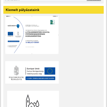
Kiemelt pályázataink