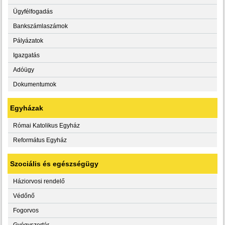
Ügyfélfogadás
Bankszámlaszámok
Pályázatok
Igazgatás
Adóügy
Dokumentumok
Egyházak
Római Katolikus Egyház
Református Egyház
Szociális és egészségügy
Háziorvosi rendelő
Védőnő
Fogorvos
Gyógyszertár