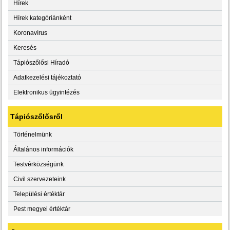
Hírek
Hírek kategóriánként
Koronavírus
Keresés
Tápiószőlősi Híradó
Adatkezelési tájékoztató
Elektronikus ügyintézés
Tápiószőlősről
Történelmünk
Általános információk
Testvérközségünk
Civil szervezeteink
Települési értéktár
Pest megyei értéktár