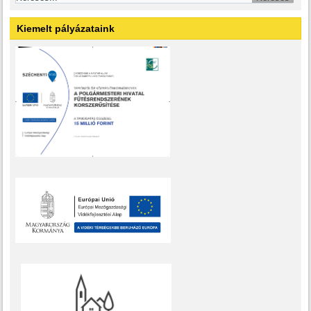
Kiemelt pályázataink