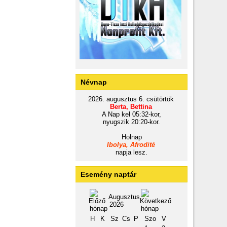
Névnap
2026. augusztus 6. csütörtök
Berta, Bettina
A Nap kel 05:32-kor,
nyugszik 20:20-kor.
Holnap
Ibolya, Afrodité
napja lesz.
Esemény naptár
Augusztus
2026
H
K
Sz
Cs
P
Szo
V