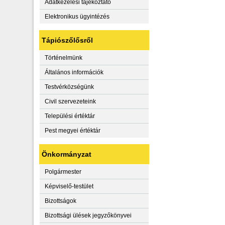
Adatkezelési tájékoztató
Elektronikus ügyintézés
Tápiószőlősről
Történelmünk
Általános információk
Testvérközségünk
Civil szervezeteink
Települési értéktár
Pest megyei értéktár
Önkormányzat
Polgármester
Képviselő-testület
Bizottságok
Bizottsági ülések jegyzőkönyvei