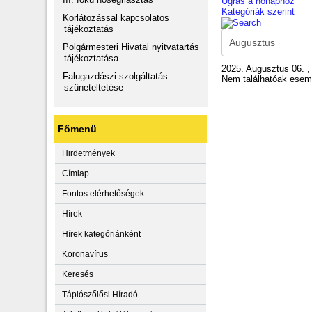
Ugrás a hónaphoz
Kategóriák szerint
Korlátozással kapcsolatos
tájékoztatás
Polgármesteri Hivatal nyitvatartás
tájékoztatása
2025. Augusztus 06. ,
Falugazdászi szolgáltatás
Nem találhatóak ese
szüneteltetése
Főmenü
Hirdetmények
Címlap
Fontos elérhetőségek
Hírek
Hírek kategóriánként
Koronavírus
Keresés
Tápiószőlősi Híradó