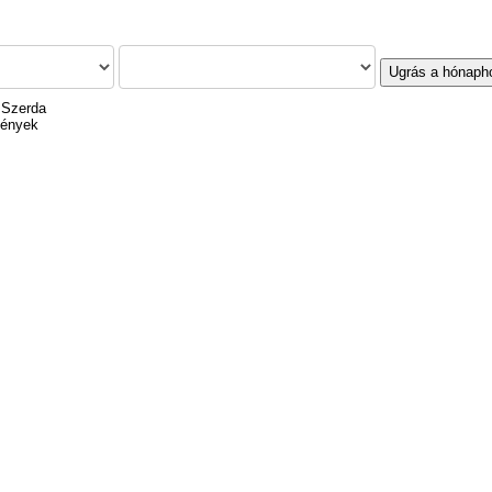
Ugrás a hónaph
 Szerda
mények