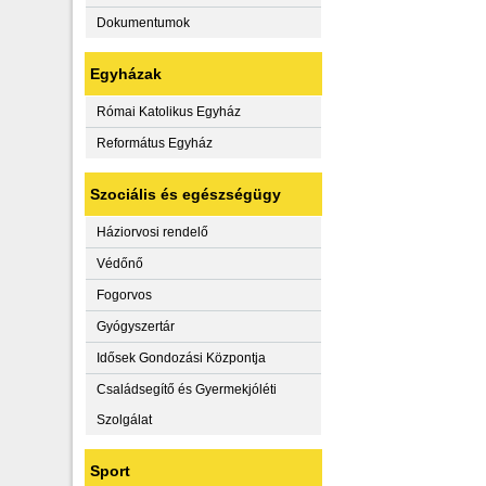
Dokumentumok
Egyházak
Római Katolikus Egyház
Református Egyház
Szociális és egészségügy
Háziorvosi rendelő
Védőnő
Fogorvos
Gyógyszertár
Idősek Gondozási Központja
Családsegítő és Gyermekjóléti
Szolgálat
Sport