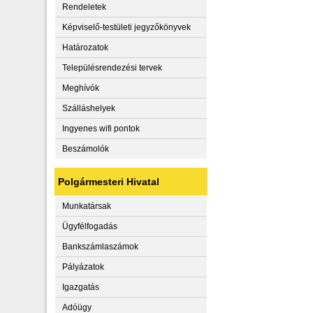
Rendeletek
Képviselő-testületi jegyzőkönyvek
Határozatok
Településrendezési tervek
Meghívók
Szálláshelyek
Ingyenes wifi pontok
Beszámolók
Polgármesteri Hivatal
Munkatársak
Ügyfélfogadás
Bankszámlaszámok
Pályázatok
Igazgatás
Adóügy