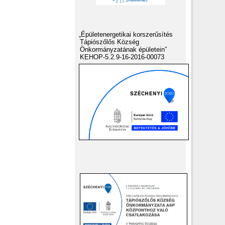
„Épületenergetikai korszerűsítés
Tápiószőlős Község
Önkormányzatának épületein”
KEHOP-5.2.9-16-2016-00073