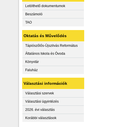
Letölthető dokumentumok
Beszámoló
TAO
Oktatás és Művelődés
Tápiószőlős-Újszilvás Református
Általános Iskola és Óvoda
Könyvtár
Faluház
Választási információk
Választási szervek
Választási ügyintézés
2026. évi választás
Korábbi választások