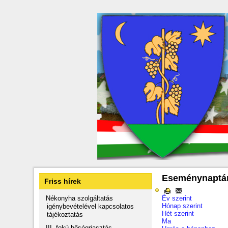
Eseménynaptá
Friss hírek
Nékonyha szolgáltatás
Év szerint
Hónap szerint
igénybevételével kapcsolatos
Hét szerint
tájékoztatás
Ma
III. fokú hőségriasztás