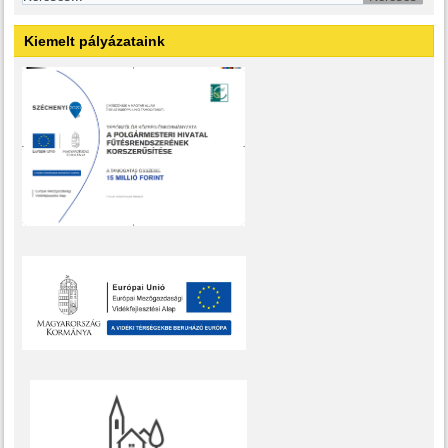
Kiemelt pályázataink