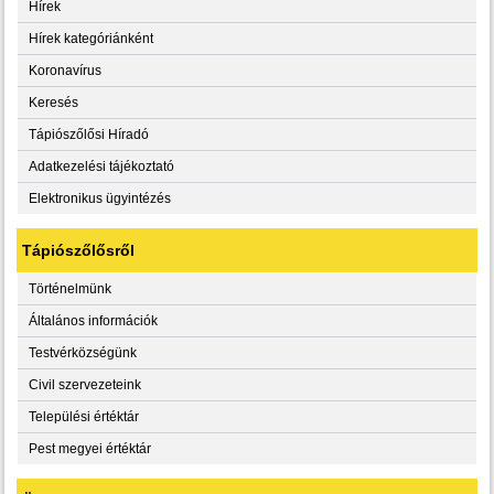
Hírek
Hírek kategóriánként
Koronavírus
Keresés
Tápiószőlősi Híradó
Adatkezelési tájékoztató
Elektronikus ügyintézés
Tápiószőlősről
Történelmünk
Általános információk
Testvérközségünk
Civil szervezeteink
Települési értéktár
Pest megyei értéktár