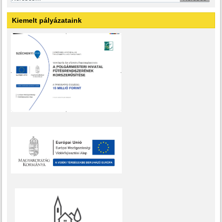
Kiemelt pályázataink