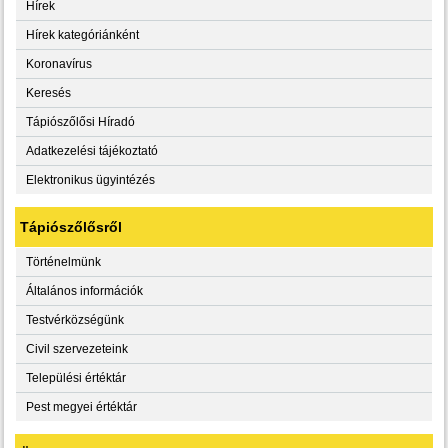
Hírek
Hírek kategóriánként
Koronavírus
Keresés
Tápiószőlősi Híradó
Adatkezelési tájékoztató
Elektronikus ügyintézés
Tápiószőlősről
Történelmünk
Általános információk
Testvérközségünk
Civil szervezeteink
Települési értéktár
Pest megyei értéktár