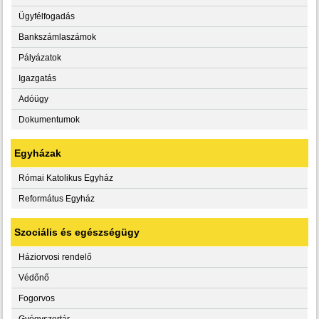
Ügyfélfogadás
Bankszámlaszámok
Pályázatok
Igazgatás
Adóügy
Dokumentumok
Egyházak
Római Katolikus Egyház
Református Egyház
Szociális és egészségügy
Háziorvosi rendelő
Védőnő
Fogorvos
Gyógyszertár