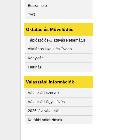
Beszámoló
TAO
Oktatás és Művelődés
Tápiószőlős-Újszilvás Református
Általános Iskola és Óvoda
Könyvtár
Faluház
Választási információk
Választási szervek
Választási ügyintézés
2026. évi választás
Korábbi választások