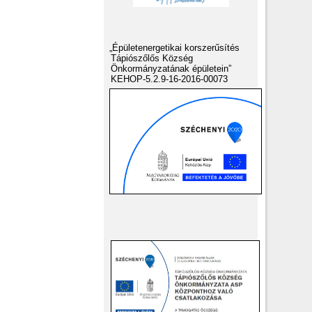
„Épületenergetikai korszerűsítés
Tápiószőlős Község
Önkormányzatának épületein”
KEHOP-5.2.9-16-2016-00073