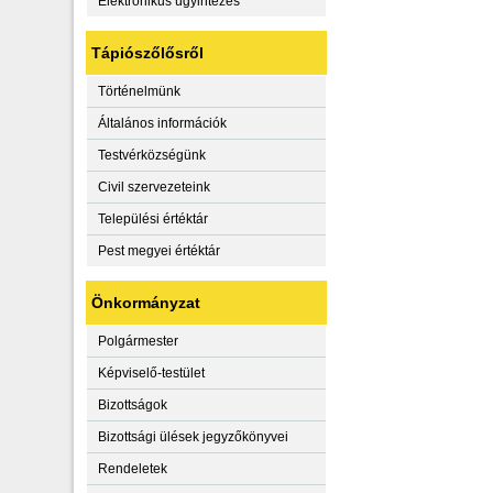
Elektronikus ügyintézés
Tápiószőlősről
Történelmünk
Általános információk
Testvérközségünk
Civil szervezeteink
Települési értéktár
Pest megyei értéktár
Önkormányzat
Polgármester
Képviselő-testület
Bizottságok
Bizottsági ülések jegyzőkönyvei
Rendeletek