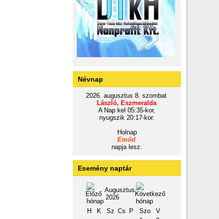
Névnap
2026. augusztus 8. szombat
László, Eszmeralda
A Nap kel 05:35-kor,
nyugszik 20:17-kor.
Holnap
Emőd
napja lesz.
Esemény naptár
Augusztus
2026
H
K
Sz
Cs
P
Szo
V