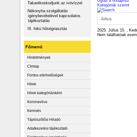
Ugrás a hónaphoz
Takarékoskodjunk az ivóvízzel
Kategóriák szerint
Nékonyha szolgáltatás
igénybevételével kapcsolatos
tájékoztatás
III. fokú hőségriasztás
2025. Július 15. , Ked
Nem találhatóak ese
Főmenü
Hirdetmények
Címlap
Fontos elérhetőségek
Hírek
Hírek kategóriánként
Koronavírus
Keresés
Tápiószőlősi Híradó
Adatkezelési tájékoztató