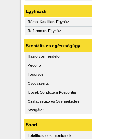
Egyházak
Római Katolikus Egyház
Református Egyház
Szociális és egészségügy
Háziorvosi rendelő
Védőnő
Fogorvos
Gyógyszertár
Idősek Gondozási Központja
Családsegítő és Gyermekjóléti
Szolgálat
Sport
Letölthető dokumentumok