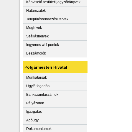
Képviselő-testületi jegyzőkönyvek
Határozatok
Településrendezési tervek
Meghívók
Szálláshelyek
Ingyenes wifi pontok
Beszámolók
Polgármesteri Hivatal
Munkatársak
Ügyfélfogadás
Bankszámlaszámok
Pályázatok
Igazgatás
Adóügy
Dokumentumok