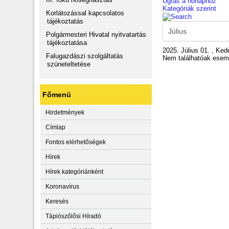
Ugrás a hónaphoz
Kategóriák szerint
Korlátozással kapcsolatos
tájékoztatás
Polgármesteri Hivatal nyitvatartás
tájékoztatása
2025. Július 01. , Ked
Falugazdászi szolgáltatás
Nem találhatóak ese
szüneteltetése
Főmenü
Hirdetmények
Címlap
Fontos elérhetőségek
Hírek
Hírek kategóriánként
Koronavírus
Keresés
Tápiószőlősi Híradó