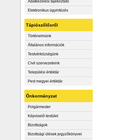
Adatkezelési tájékoztató
Elektronikus ügyintézés
Tápiószőlősről
Történelmünk
Általános információk
Testvérközségünk
Civil szervezeteink
Települési értéktár
Pest megyei értéktár
Önkormányzat
Polgármester
Képviselő-testület
Bizottságok
Bizottsági ülések jegyzőkönyvei