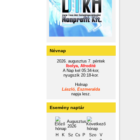
Névnap
2026. augusztus 7. péntek
Ibolya, Afrodité
A Nap kel 05:34-kor,
nyugszik 20:18-kor.
Holnap
László, Eszmeralda
napja lesz.
Esemény naptár
Augusztus
2026
H
K
Sz
Cs
P
Szo
V