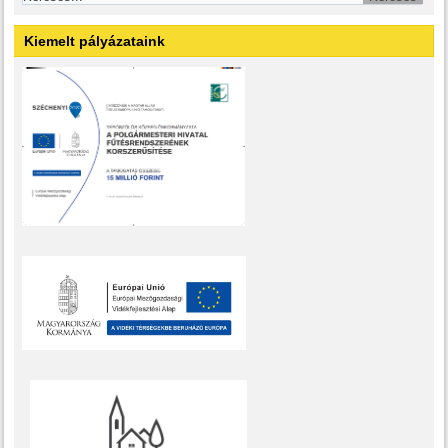
Kiemelt pályázataink