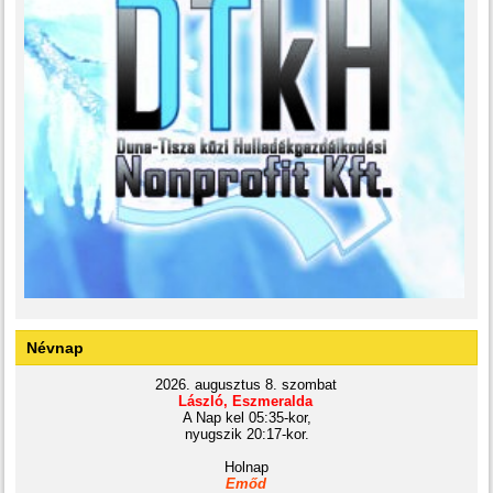
Névnap
2026. augusztus 8. szombat
László, Eszmeralda
A Nap kel 05:35-kor,
nyugszik 20:17-kor.
Holnap
Emőd