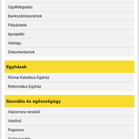
Ügyfélfogadás
Bankszámlaszámok
Pályázatok
Igazgatás
Adóügy
Dokumentumok
Egyházak
Római Katolikus Egyház
Református Egyház
Szociális és egészségügy
Háziorvosi rendelő
Védőnő
Fogorvos
Gyógyszertár