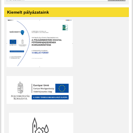
Kiemelt pályázataink