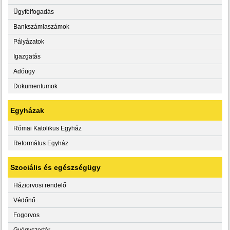
Ügyfélfogadás
Bankszámlaszámok
Pályázatok
Igazgatás
Adóügy
Dokumentumok
Egyházak
Római Katolikus Egyház
Református Egyház
Szociális és egészségügy
Háziorvosi rendelő
Védőnő
Fogorvos
Gyógyszertár