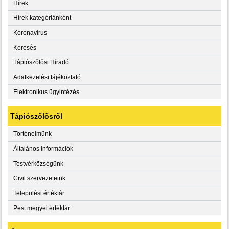
Hírek
Hírek kategóriánként
Koronavírus
Keresés
Tápiószőlősi Híradó
Adatkezelési tájékoztató
Elektronikus ügyintézés
Tápiószőlősről
Történelmünk
Általános információk
Testvérközségünk
Civil szervezeteink
Települési értéktár
Pest megyei értéktár