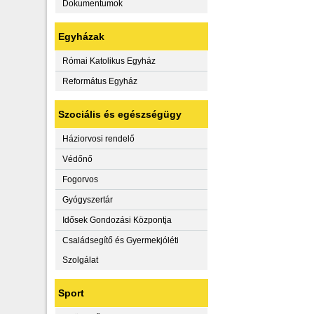
Dokumentumok
Egyházak
Római Katolikus Egyház
Református Egyház
Szociális és egészségügy
Háziorvosi rendelő
Védőnő
Fogorvos
Gyógyszertár
Idősek Gondozási Központja
Családsegítő és Gyermekjóléti
Szolgálat
Sport