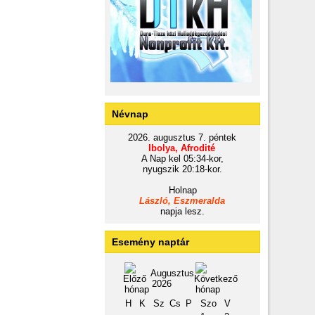
Névnap
2026. augusztus 7. péntek
Ibolya, Afrodité
A Nap kel 05:34-kor,
nyugszik 20:18-kor.
Holnap
László, Eszmeralda
napja lesz.
Esemény naptár
Augusztus
2026
H
K
Sz
Cs
P
Szo
V