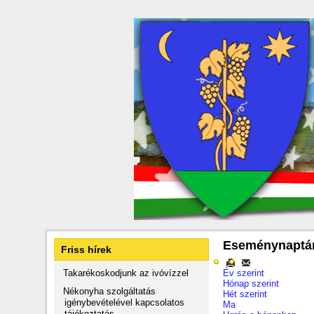
Eseménynaptá
Friss hírek
Takarékoskodjunk az ivóvízzel
Év szerint
Hónap szerint
Nékonyha szolgáltatás
Hét szerint
igénybevételével kapcsolatos
Ma
tájékoztatás