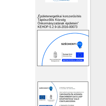
„Épületenergetikai korszerűsítés
Tápiószőlős Község
Önkormányzatának épületein”
KEHOP-5.2.9-16-2016-00073