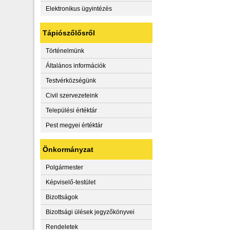
Elektronikus ügyintézés
Tápiószőlősről
Történelmünk
Általános információk
Testvérközségünk
Civil szervezeteink
Települési értéktár
Pest megyei értéktár
Önkormányzat
Polgármester
Képviselő-testület
Bizottságok
Bizottsági ülések jegyzőkönyvei
Rendeletek