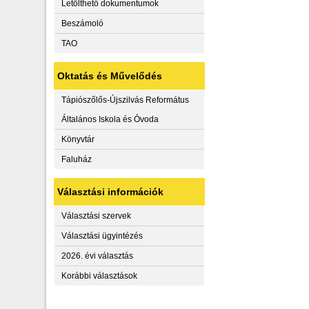
Letölthető dokumentumok
Beszámoló
TAO
Oktatás és Művelődés
Tápiószőlős-Újszilvás Református
Általános Iskola és Óvoda
Könyvtár
Faluház
Választási információk
Választási szervek
Választási ügyintézés
2026. évi választás
Korábbi választások