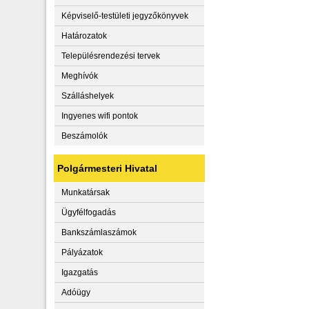
Képviselő-testületi jegyzőkönyvek
Határozatok
Településrendezési tervek
Meghívók
Szálláshelyek
Ingyenes wifi pontok
Beszámolók
Polgármesteri Hivatal
Munkatársak
Ügyfélfogadás
Bankszámlaszámok
Pályázatok
Igazgatás
Adóügy