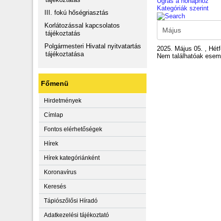
Ugrás a hónaphoz
Kategóriák szerint
III. fokú hőségriasztás
Korlátozással kapcsolatos
tájékoztatás
Polgármesteri Hivatal nyitvatartás
2025. Május 05. , Hét
tájékoztatása
Nem találhatóak ese
Főmenü
Hirdetmények
Címlap
Fontos elérhetőségek
Hírek
Hírek kategóriánként
Koronavírus
Keresés
Tápiószőlősi Híradó
Adatkezelési tájékoztató