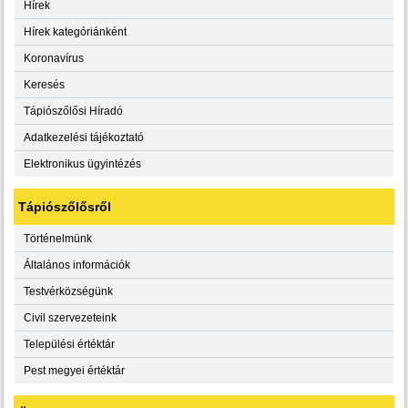
Hírek
Hírek kategóriánként
Koronavírus
Keresés
Tápiószőlősi Híradó
Adatkezelési tájékoztató
Elektronikus ügyintézés
Tápiószőlősről
Történelmünk
Általános információk
Testvérközségünk
Civil szervezeteink
Települési értéktár
Pest megyei értéktár