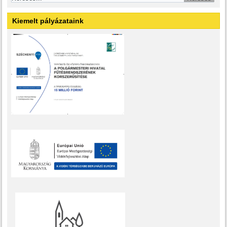
Kiemelt pályázataink