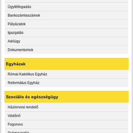
Ügyfélfogadás
Bankszámlaszámok
Pályázatok
Igazgatás
Adóügy
Dokumentumok
Egyházak
Római Katolikus Egyház
Református Egyház
Szociális és egészségügy
Háziorvosi rendelő
Védőnő
Fogorvos
Gyógyszertár